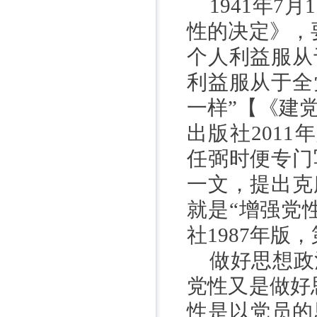
1941
年
7
月
1
性的决定》，
个人利益服从
利益服从于全
一样”【《建
出版社
2011
年
任弼时便专门
一文，提出克
就是
“增强党
社
1987
年版，
做好思想政
党性又是做好
性是以党员的