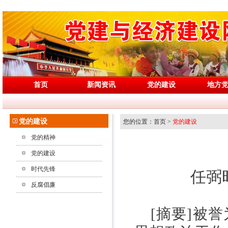
首页
新闻资讯
党的建设
地方
党的建设
您的位置：首页 >
党的建设
党的精神
党的建设
时代先锋
任弼
反腐倡廉
[
摘要
]
被誉