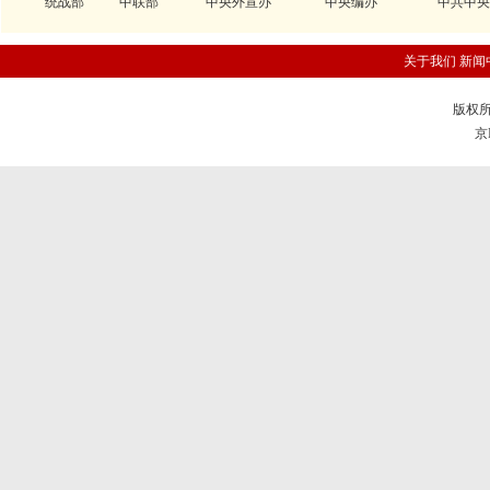
统战部
中联部
中央外宣办
中央编办
中共中央
关于我们
新闻
版权所
京