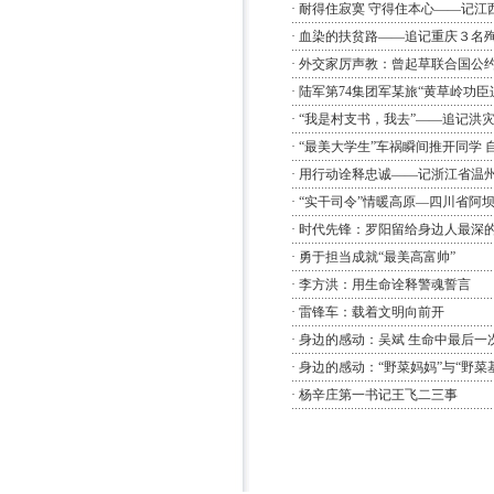
·
耐得住寂寞 守得住本心——记江
·
血染的扶贫路——追记重庆３名
·
外交家厉声教：曾起草联合国公约
·
陆军第74集团军某旅“黄草岭功
·
“我是村支书，我去”——追记洪
·
“最美大学生”车祸瞬间推开同学 
·
用行动诠释忠诚——记浙江省温
·
“实干司令”情暖高原—四川省阿
·
时代先锋：罗阳留给身边人最深
·
勇于担当成就“最美高富帅”
·
李方洪：用生命诠释警魂誓言
·
雷锋车：载着文明向前开
·
身边的感动：吴斌 生命中最后一
·
身边的感动：“野菜妈妈”与“野菜
·
杨辛庄第一书记王飞二三事