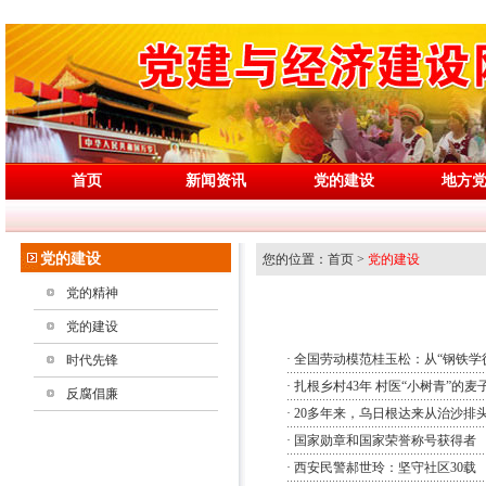
首页
新闻资讯
党的建设
地方
党的建设
您的位置：首页 >
党的建设
党的精神
党的建设
·
全国劳动模范桂玉松：从“钢铁学徒
时代先锋
·
扎根乡村43年 村医“小树青”的麦
反腐倡廉
·
20多年来，乌日根达来从治沙排
·
国家勋章和国家荣誉称号获得者
·
西安民警郝世玲：坚守社区30载