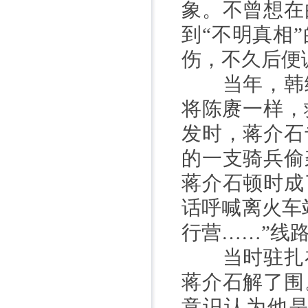
象。不曾想在
到“不明真相
伤，不久后便
当年，韩练
将陈赓一样，
发时，蒋介石
的一支骑兵偷
蒋介石顿时成
话呼喊离火车
行营……”线
当时驻扎在
蒋介石解了围
意识认为他