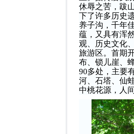
休辱之苦，跋
下了许多历史
养子沟，千年
蕴，又具有浑
观、历史文化
旅游区。首期
布、锁儿崖、
90多处，主要
河、石塔、仙
中桃花源，人间