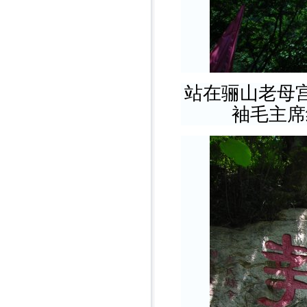
站在骊山老母
袖毛主席