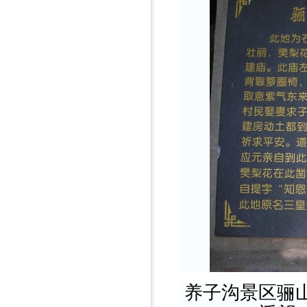
养子沟景区骊