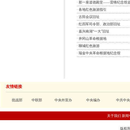
·
那一座道德殿堂——雷锋纪念馆
·
各地红色旅游指引
·
古田会议旧址
·
红四军司令部、政治部旧址
·
嘉兴南湖“一大”旧址
·
井冈山革命根据地
·
聊城红色旅游
·
瑞金中央革命根据地纪念馆
友情链接
统战部
中联部
中央外宣办
中央编办
中共中央
关于我们
新闻
版权所