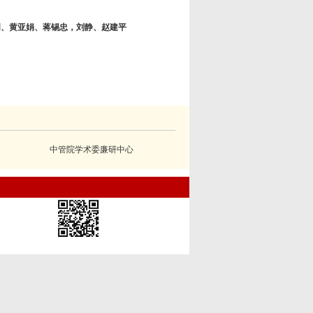
明、黄亚娟、蒋锡忠，刘静、赵建平
中管院学术委廉研中心