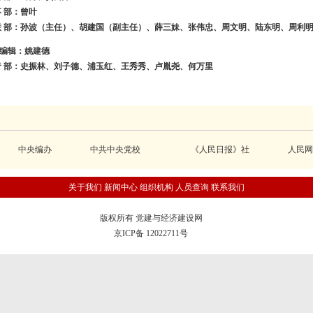
事 部：曾叶
联 部：孙波（主任）、胡建国（副主任）、薛三妹、张伟忠、周文明、陆东明、周利
编辑：姚建德
者 部：史振林、刘子德、浦玉红、王秀秀、卢胤尧、何万里
中央编办
中共中央党校
《人民日报》社
人民网
关于我们
新闻中心
组织机构
人员查询
联系我们
版权所有 党建与经济建设网
京ICP备 12022711号