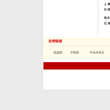
人 
外 
美术
记 
友情链接
统战部
中联部
中央外宣办