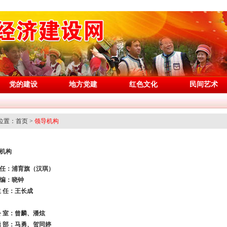
党的建设
地方党建
红色文化
民间艺术
置：首页 >
领导机构
机构
任：浦育旗（汉琪）
编：晓钟
主 任：王长成
公 室：曾麟、潘炫
辑 部：马勇、贺同婷