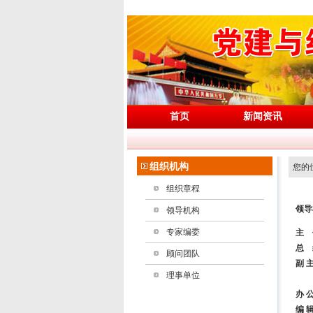
首页
新闻资讯
组织机构
您的位
组织章程
领导
领导机构
专家编委
主 
总 
顾问团队
副 
理事单位
办 
编 